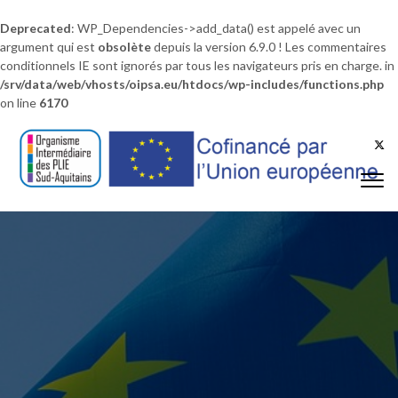
Deprecated
: WP_Dependencies->add_data() est appelé avec un
argument qui est
obsolète
depuis la version 6.9.0 ! Les commentaires
conditionnels IE sont ignorés par tous les navigateurs pris en charge. in
/srv/data/web/vhosts/oipsa.eu/htdocs/wp-includes/functions.php
on line
6170
Skip to content
Togg
navi